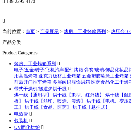

139-2295-4170

当前位置：
首页
>
产品展示
>
烤房、工业烤箱系列
>
热压合1
产品分类
Product Categories
烤房、工业烤箱系列

电子/五金/转子/飞机汽车配件烤箱
弹簧/玻璃/饰品化妆品
用高温烤箱
亚克力板材工业烤箱
五金塑胶喷涂工业烤箱
前后开门推车烤箱
多层纺织服饰烘箱
医药食品化工干燥
带式干燥机/隧道炉烘干线

烘干线【通用型】
烘干线【IR型、红外线】
烘干线【触
板】
烘干线【丝印、喷涂、浸漆】
烘干线【电机、变压
工】
烘干线【食品、医药】
烘干线【悬挂式】
电热管

包装机

UV固化烘炉
