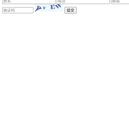
东莞市新远大机械设备有限公司 版权所有©Copyr
18129851号
技术支持：
东莞网站